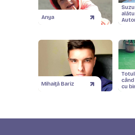
Suzu
alătu
Anya
Auto
Totul
când
Mihaiţă Bariz
cu bi