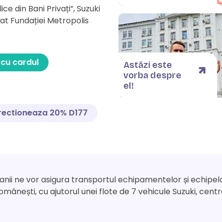
lice din Bani Privați”, Suzuki
at Fundației Metropolis
cu cardul
Astăzi este
vorba despre
el!
rectioneaza 20% D177
nii ne vor asigura transportul echipamentelor și echipelor
românești, cu ajutorul unei flote de 7 vehicule Suzuki, cen