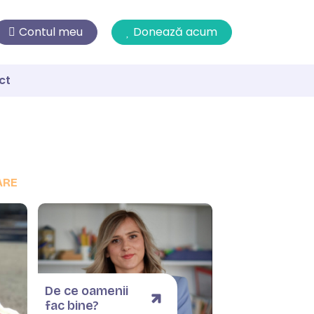
Contul meu
Donează acum
ct
ARE
De ce oamenii
fac bine?