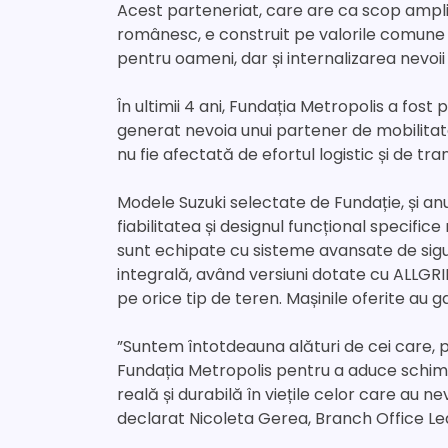
Acest parteneriat, care are ca scop amplifi
românesc, e construit pe valorile comune 
pentru oameni, dar și internalizarea nevoii
În ultimii 4 ani, Fundația Metropolis a fos
generat nevoia unui partener de mobilitate 
nu fie afectată de efortul logistic și de tra
Modele Suzuki selectate de Fundație, și a
fiabilitatea și designul funcțional specifice
sunt echipate cu sisteme avansate de sigura
integrală, având versiuni dotate cu ALLGRI
pe orice tip de teren. Mașinile oferite au 
”Suntem întotdeauna alături de cei care, p
Fundația Metropolis pentru a aduce schimb
reală și durabilă în viețile celor care au 
declarat Nicoleta Gerea, Branch Office Le