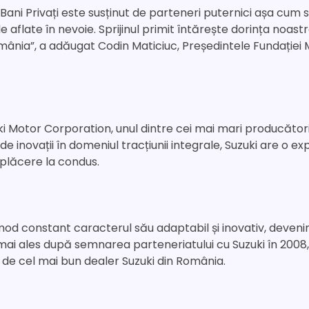
Bani Privați este susținut de parteneri puternici așa cum s
 aflate în nevoie. Sprijinul primit întărește dorința noastr
ânia”, a adăugat Codin Maticiuc, Președintele Fundației 
i Motor Corporation, unul dintre cei mai mari producători
i de inovații în domeniul tracțiunii integrale, Suzuki are o
i plăcere la condus.
 mod constant caracterul său adaptabil și inovativ, deven
 mai ales după semnarea parteneriatului cu Suzuki în 2008,
ia de cel mai bun dealer Suzuki din România.