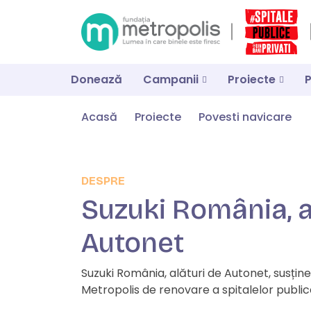
Donează
Campanii
Proiecte
P
Skip
Acasă
Proiecte
Povesti navicare
to
content
DESPRE
Suzuki România, a
Autonet
Suzuki România, alături de Autonet, susține
Metropolis de renovare a spitalelor publi