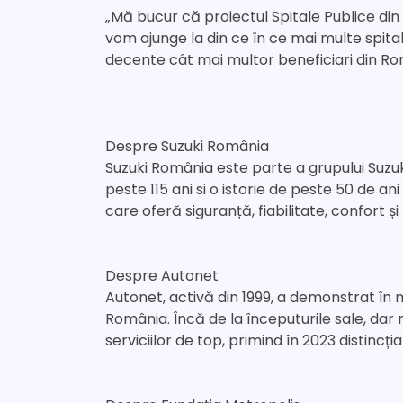
„Mă bucur că proiectul Spitale Publice din 
vom ajunge la din ce în ce mai multe spitale
decente cât mai multor beneficiari din Rom
Despre Suzuki România
Suzuki România este parte a grupului Suzuk
peste 115 ani si o istorie de peste 50 de an
care oferă siguranță, fiabilitate, confort ș
Despre Autonet
Autonet, activă din 1999, a demonstrat în
România. Încă de la începuturile sale, dar
serviciilor de top, primind în 2023 distincț