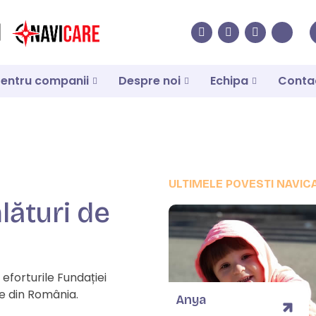
entru companii
Despre noi
Echipa
Conta
ULTIMELE POVESTI NAVIC
lături de
 eforturile Fundației
ce din România.
Anya