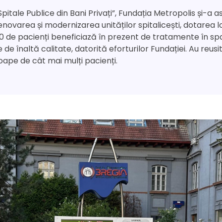
 „Spitale Publice din Bani Privați”, Fundația Metropolis și-
in renovarea și modernizarea unităților spitalicești, dotar
0 de pacienți beneficiază în prezent de tratamente în spaț
e înaltă calitate, datorită eforturilor Fundației. Au reusit 
roape de cât mai mulți pacienți.