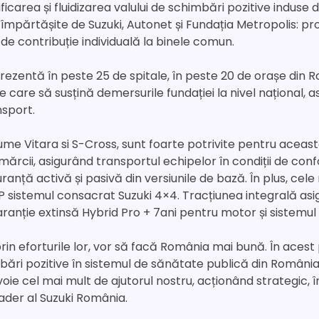
carea și fluidizarea valului de schimbări pozitive induse d
împărtășite de Suzuki, Autonet și Fundația Metropolis: p
 de contribuție individuală la binele comun.
t prezentă în peste 25 de spitale, în peste 20 de orașe din
care să susțină demersurile fundației la nivel național, as
nsport.
nume Vitara si S-Cross, sunt foarte potrivite pentru acea
 mărcii, asigurând transportul echipelor în condiții de conf
nță activă și pasivă din versiunile de bază. În plus, cele
P sistemul consacrat Suzuki 4×4. Tracțiunea integrală asig
garanție extinsă Hybrid Pro + 7ani pentru motor și sistemul 
rin eforturile lor, vor să facă România mai bună. În acest
ări pozitive în sistemul de sănătate publică din Români
nevoie cel mai mult de ajutorul nostru, acționând strategic
ader al Suzuki România.