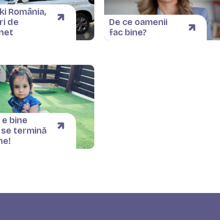
ki România,
ri de
De ce oamenii
net
fac bine?
 e bine
 se termină
ne!