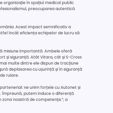
e organizație în spațiul medical public
rofesionalismul, preocuparea autentică
 România. Acest impact semnificativ a
tfel încât eficiența echipelor de lucru să
stă misiune importantă. Ambele oferă
ort și siguranță. Atât Vitara, cât și S-Cross
 mai multe dintre ele dispun de tracțiune
ură deplasarea cu ușurință și în siguranță
de rulare.
 parteneriat ne unim forțele cu Autonet și
a. Împreună, putem induce o diferență
, în zona noastră de competențe.”, a