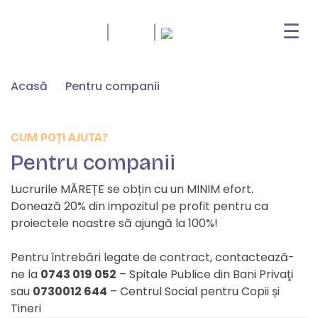
☰
Skip
Acasă
Pentru companii
to
content
CUM POȚI AJUTA?
Pentru companii
Lucrurile MĂREȚE se obțin cu un MINIM efort.
Donează 20% din impozitul pe profit pentru ca
proiectele noastre să ajungă la 100%!
Pentru întrebări legate de contract, contactează-
ne la
0743 019 052
– Spitale Publice din Bani Privaţi
sau
0730012 644
– Centrul Social pentru Copii și
Tineri