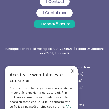
Contact
Contul meu
Donează acum
Fundația Filantropică Metropolis
CUI: 23249281 | Strada Dr.Sabareni,
nr.47-53, București
Centrul social multifunctional pentru copii si tineri
×
Acest site web folosește
RO07 CECE B318 30RO N386 5747 (RON)
cookie-uri
RO21 CECE B318 C1EU R420 5402 (EUR)
RO87 CECE B318 B8US D420 5408 (USD)
Acest site web folosește cookie-uri pentru a
îmbunătăți experiența utilizatorului. Prin
utilizarea site-ului nostru web, sunteți de
Spitale Publice din Bani Privati
acord cu toate cookie-urile în conformitate
RO05 CECE B000 30RO N067 5601 (RON)
cu Politica noastră privind cookie-urile.
Află