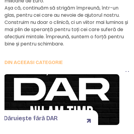
milioane de Euro.
Așa că, continuăm să strigăm împreună, într-un
glas, pentru cei care au nevoie de ajutorul nostru.
Construim nu doar o clinică, ci un viitor mai luminos și
mai plin de speranță pentru toți cei care suferă de
afecțiuni mintale. Împreună, suntem o forță pentru
Ma
bine și pentru schimbare.
su
pri
Psi
DIN ACEEASI CATEGORIE
Ro
Dăruiește fără DAR