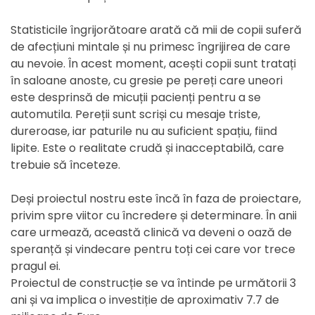
Statisticile îngrijorătoare arată că mii de copii suferă
de afecțiuni mintale și nu primesc îngrijirea de care
au nevoie. În acest moment, acești copii sunt tratați
în saloane anoste, cu gresie pe pereți care uneori
este desprinsă de micuții pacienți pentru a se
automutila. Pereții sunt scriși cu mesaje triste,
dureroase, iar paturile nu au suficient spațiu, fiind
lipite. Este o realitate crudă și inacceptabilă, care
trebuie să înceteze.
Deși proiectul nostru este încă în faza de proiectare,
privim spre viitor cu încredere și determinare. În anii
care urmează, această clinică va deveni o oază de
speranță și vindecare pentru toți cei care vor trece
pragul ei.
Proiectul de construcție se va întinde pe următorii 3
ani și va implica o investiție de aproximativ 7.7 de