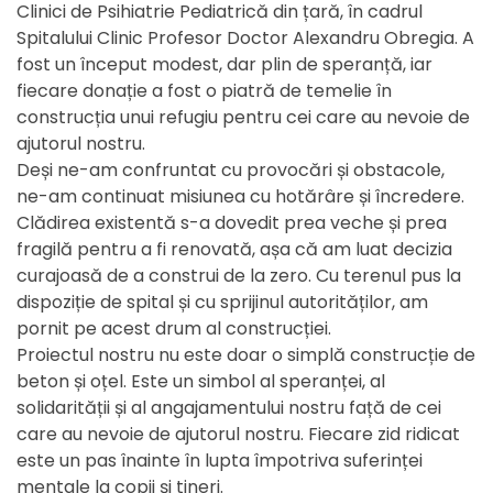
Clinici de Psihiatrie Pediatrică din țară, în cadrul
Spitalului Clinic Profesor Doctor Alexandru Obregia. A
fost un început modest, dar plin de speranță, iar
fiecare donație a fost o piatră de temelie în
construcția unui refugiu pentru cei care au nevoie de
ajutorul nostru.
Deși ne-am confruntat cu provocări și obstacole,
ne-am continuat misiunea cu hotărâre și încredere.
Clădirea existentă s-a dovedit prea veche și prea
fragilă pentru a fi renovată, așa că am luat decizia
curajoasă de a construi de la zero. Cu terenul pus la
dispoziție de spital și cu sprijinul autorităților, am
pornit pe acest drum al construcției.
Proiectul nostru nu este doar o simplă construcție de
beton și oțel. Este un simbol al speranței, al
solidarității și al angajamentului nostru față de cei
care au nevoie de ajutorul nostru. Fiecare zid ridicat
este un pas înainte în lupta împotriva suferinței
mentale la copii și tineri.