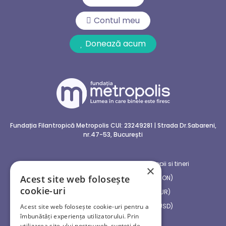
Contul meu
Donează acum
Fundația Filantropică Metropolis
CUI: 23249281 | Strada Dr.Sabareni,
nr.47-53, București
Centrul social multifunctional pentru copii si tineri
×
Acest site web folosește
RO07 CECE B318 30RO N386 5747 (RON)
cookie-uri
RO21 CECE B318 C1EU R420 5402 (EUR)
RO87 CECE B318 B8US D420 5408 (USD)
Acest site web folosește cookie-uri pentru a
îmbunătăți experiența utilizatorului. Prin
utilizarea site-ului nostru web, sunteți de