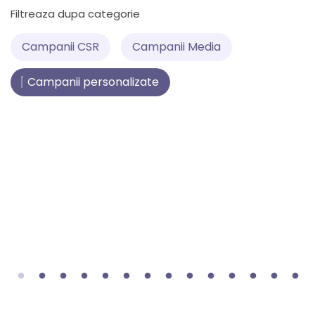
Filtreaza dupa categorie
Campanii CSR
Campanii Media
Masa care Unește
Campanii personalizate
susține construcția
Țiriac dubl
primului Spital de
construim 
Psihiatrie Pediatrică
de Psihiatr
din România
Pediatrică