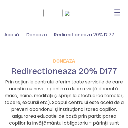
☰
Skip
Acasă
Doneaza
Redirectioneaza 20% D177
to
content
DONEAZA
Redirectioneaza 20% D177
Prin acțiunile centrului oferim toate serviciile de care
aceștia au nevoie pentru a duce o viață decentă:
masă, haine, meditații și sprijin la efectuarea temelor,
tabere, excursii etc). Scopul centrului este acela de a
preveni abandonul şi instituţionalizarea copiilor,
asigurarea educației de bază prin participarea
copiilor la învățământul obligatoriu – părinții sunt