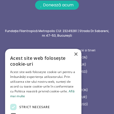
Donează acum
Fundația Filantropică Metropolis
CUI: 23249281 | Strada Dr.Sabareni,
nr.47-53, București
Centrul social multifunctional pentru copii si tineri
×
Acest site web folosește
RO07 CECE B318 30RO N386 5747 (RON)
cookie-uri
RO21 CECE B318 C1EU R420 5402 (EUR)
RO87 CECE B318 B8US D420 5408 (USD)
Acest site web folosește cookie-uri pentru a
îmbunătăți experiența utilizatorului. Prin
utilizarea site-ului nostru web, sunteți de
Spitale Publice din Bani Privati
acord cu toate cookie-urile în conformitate
RO05 CECE B000 30RO N067 5601 (RON)
cu Politica noastră privind cookie-urile.
Află
mai multe
RO35 CECE B000 C1EU R067 5927 (EUR)
RO33 CECE B000 B8US D067 5799 (USD)
STRICT NECESARE